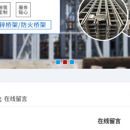
在线留言
在线留言