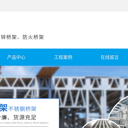
锌桥架、防火桥架
产品中心
工程案例
在线留言