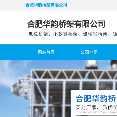
合肥华韵桥架有限公司
合肥华韵桥架有限公司
电缆桥架、不锈钢桥架、玻璃钢桥架、镀
网站首页
公司介绍