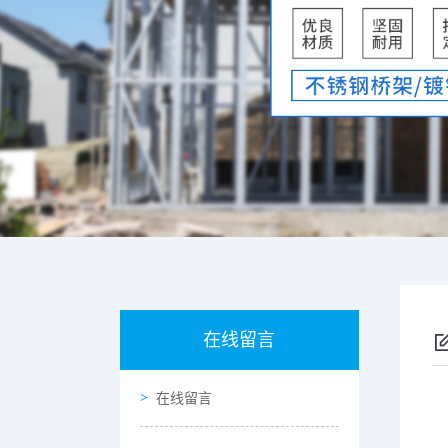
在线留言
在线留言