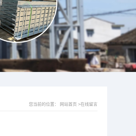
您当前的位置：
网站首页
>
在线留言