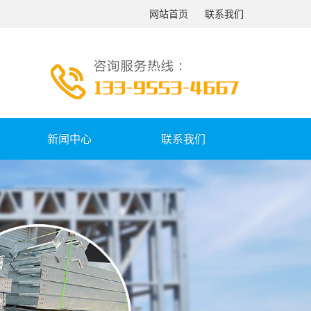
网站首页
联系我们
新闻中心
联系我们